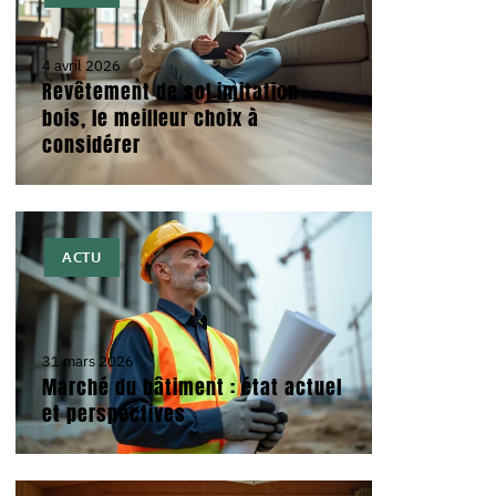
4 avril 2026
Revêtement de sol imitation
bois, le meilleur choix à
considérer
ACTU
31 mars 2026
Marché du bâtiment : état actuel
et perspectives