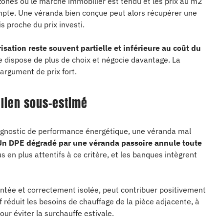
zones où le marché immobilier est tendu et les prix au m2
pte. Une véranda bien conçue peut alors récupérer une
is proche du prix investi.
risation reste souvent partielle et inférieure au coût du
 dispose de plus de choix et négocie davantage. La
argument de prix fort.
e lien sous-estimé
agnostic de performance énergétique, une véranda mal
Un DPE dégradé par une véranda passoire annule toute
 en plus attentifs à ce critère, et les banques intègrent
ientée et correctement isolée, peut contribuer positivement
f réduit les besoins de chauffage de la pièce adjacente, à
ur éviter la surchauffe estivale.