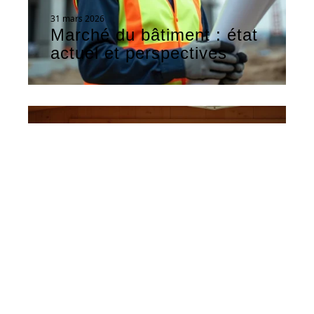
31 mars 2026
Marché du bâtiment : état
actuel et perspectives
ACTU
1 avril 2026
Fonctionnement d’une
maison bioclimatique : les
détails essentiels