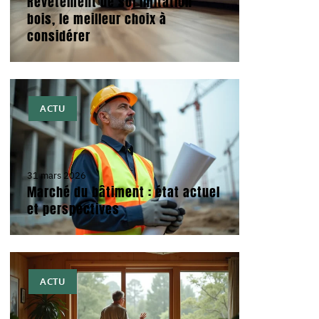
Revêtement de sol imitation
bois, le meilleur choix à
considérer
ACTU
31 mars 2026
Marché du bâtiment : état actuel
et perspectives
ACTU