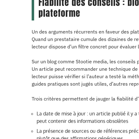
Fiabilité des conseils : bl
plateforme
Un des arguments récurrents en faveur des platef
Quand un prestataire cumule des dizaines de ret
lecteur dispose d’un filtre concret pour évaluer
Sur un blog comme Stootie media, les conseils p
Un article peut recommander une technique de p
lecteur puisse vérifier si l’auteur a testé la mét
guides pratiques sont jugés utiles, d’autres rep
Trois critères permettent de jauger la fiabilité d
La date de mise à jour : un article publié il y
peut contenir des informations obsolètes
La présence de sources ou de références préci
plutôt que des affirmations génériques