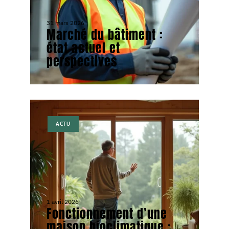
31 mars 2026
Marché du bâtiment :
état actuel et
perspectives
ACTU
1 avril 2026
Fonctionnement d’une
maison bioclimatique :