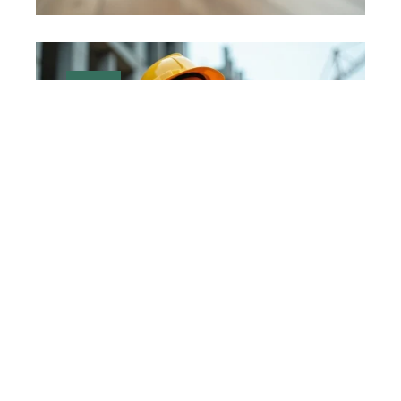
ACTU
31 mars 2026
Marché du bâtiment : état
actuel et perspectives
ACTU