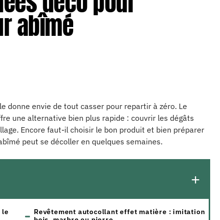
idées déco pour
ur abîmé
le donne envie de tout casser pour repartir à zéro. Le
e une alternative bien plus rapide : couvrir les dégâts
age. Encore faut-il choisir le bon produit et bien préparer
 abîmé peut se décoller en quelques semaines.
 le
Revêtement autocollant effet matière : imitation
bois, marbre ou pierre