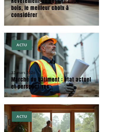
Revêtement de sol imitation
bois, le meilleur choix à
considérer
ACTU
31 mars 2026
Marché du bâtiment : état actuel
et perspectives
ACTU