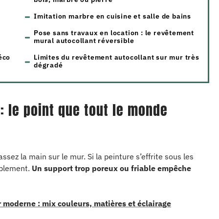
Imitation marbre en cuisine et salle de bains
t
Pose sans travaux en location : le revêtement
mural autocollant réversible
éco
Limites du revêtement autocollant sur mur très
dégradé
: le point que tout le monde
sez la main sur le mur. Si la peinture s’effrite sous les
ablement.
Un support trop poreux ou friable empêche
 moderne : mix couleurs, matières et éclairage