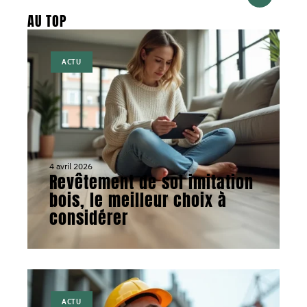
AU TOP
ACTU
4 avril 2026
Revêtement de sol imitation
bois, le meilleur choix à
considérer
ACTU